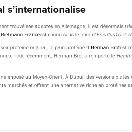
l s’internationalise
ment trouvé ses adeptes en Allemagne, il est désormais très
r
Rietmann France
est connu sous le nom d’
Energus10
et s’
ir protéiné original, le pain protéiné d’
Herman Brot
est r
aliennes. Tout récemment, Herman Brot a remporté le
Health
même imposé au Moyen-Orient. À Dubaï, des versions plates
nts marchés et offrent une alternative riche en protéines a