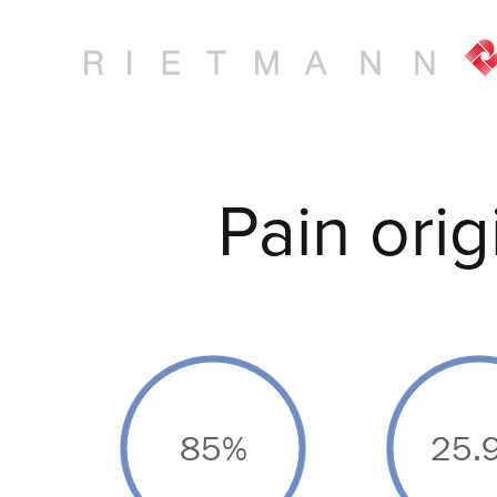
Pain orig
85%
25.