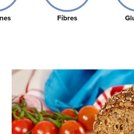
ines
Fibres
Gl