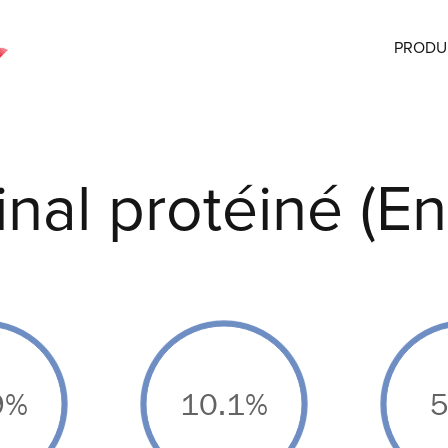
PRODU
inal protéiné (E
9%
10.1%
5