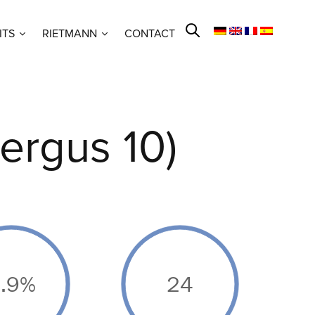
ITS
RIETMANN
CONTACT
nergus 10)
.9%
24