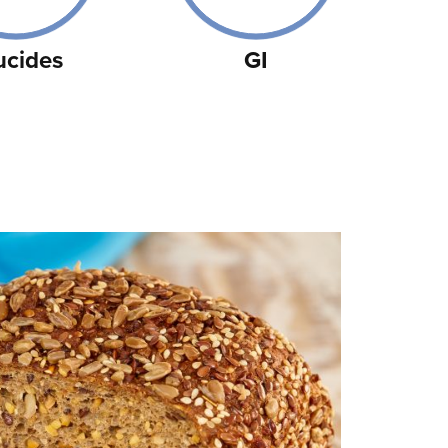
ucides
GI