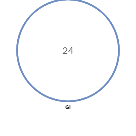
24
GI